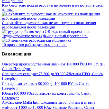
Как безопасно искать работу в интернете и не потерять свои
данные
Сохраняйте видимость: как не исчезнуть из поля зрения
работодателей после релокации
Трудоустройство через QR-код: новый проект hh.ru
10 признаков работодателя-мошенника
Вакансии дня
Оператор производственной линии
от
100 000
₽
IKON TYRES,
Санкт-Петербург
Специалист склада
от
75 300
до
99 300
₽
Лемана ПРО, Санкт-
Петербург
Слесарь-сантехник
от
90 000
до
100 000
₽
Уют, Санкт-
Петербург
Юрист
100 000
₽
Завод высотных конструкций, Санкт-
Петербург
Амбассадор Mafia Inc., школьные мероприятия и игры в
мафию
от
4 000
до
16 000
₽
Актуальные Решения, Санкт-