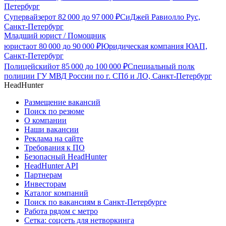
Петербург
Супервайзер
от
82 000
до
97 000
₽
СиДжей Равиолло Рус,
Санкт-Петербург
Младший юрист / Помощник
юриста
от
80 000
до
90 000
₽
Юридическая компания ЮАП,
Санкт-Петербург
Полицейский
от
85 000
до
100 000
₽
Специальный полк
полиции ГУ МВД России по г. СПб и ЛО, Санкт-Петербург
HeadHunter
Размещение вакансий
Поиск по резюме
О компании
Наши вакансии
Реклама на сайте
Требования к ПО
Безопасный HeadHunter
HeadHunter API
Партнерам
Инвесторам
Каталог компаний
Поиск по вакансиям в Санкт-Петербурге
Работа рядом с метро
Сетка: соцсеть для нетворкинга