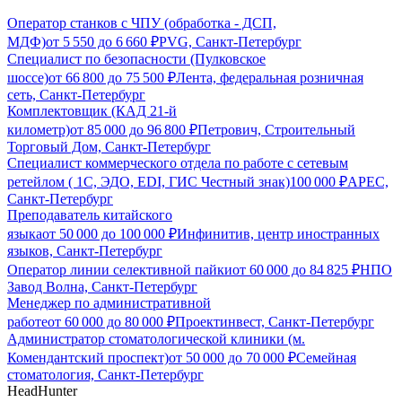
Оператор станков с ЧПУ (обработка - ДСП,
МДФ)
от
5 550
до
6 660
₽
PVG, Санкт-Петербург
Специалист по безопасности (Пулковское
шоссе)
от
66 800
до
75 500
₽
Лента, федеральная розничная
сеть, Санкт-Петербург
Комплектовщик (КАД 21-й
километр)
от
85 000
до
96 800
₽
Петрович, Строительный
Торговый Дом, Санкт-Петербург
Специалист коммерческого отдела по работе с сетевым
ретейлом ( 1С, ЭДО, EDI, ГИС Честный знак)
100 000
₽
АРЕС,
Санкт-Петербург
Преподаватель китайского
языка
от
50 000
до
100 000
₽
Инфинитив, центр иностранных
языков, Санкт-Петербург
Оператор линии селективной пайки
от
60 000
до
84 825
₽
НПО
Завод Волна, Санкт-Петербург
Менеджер по административной
работе
от
60 000
до
80 000
₽
Проектинвест, Санкт-Петербург
Администратор стоматологической клиники (м.
Комендантский проспект)
от
50 000
до
70 000
₽
Семейная
стоматология, Санкт-Петербург
HeadHunter