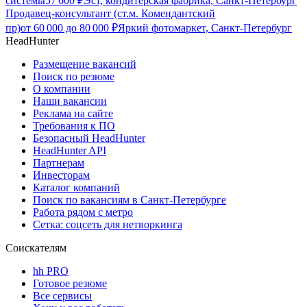
системы
57 600
₽
Эст, кондитерская фабрика, Санкт-Петербург
Продавец-консультант (ст.м. Комендантский
пр)
от
60 000
до
80 000
₽
Яркий фотомаркет, Санкт-Петербург
HeadHunter
Размещение вакансий
Поиск по резюме
О компании
Наши вакансии
Реклама на сайте
Требования к ПО
Безопасный HeadHunter
HeadHunter API
Партнерам
Инвесторам
Каталог компаний
Поиск по вакансиям в Санкт-Петербурге
Работа рядом с метро
Сетка: соцсеть для нетворкинга
Соискателям
hh PRO
Готовое резюме
Все сервисы