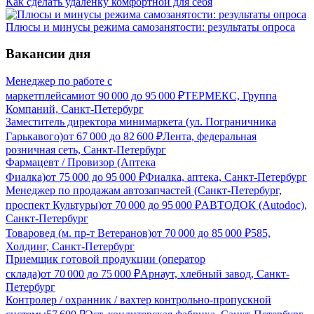
Как сделать удалёнку комфортной для себя
Плюсы и минусы режима самозанятости: результаты опроса
Вакансии дня
Менеджер по работе с
маркетплейсами
от
90 000
до
95 000
₽
ТЕРМЕКС, Группа
Компаний, Санкт-Петербург
Заместитель директора минимаркета (ул. Пограничника
Гарькавого)
от
67 000
до
82 600
₽
Лента, федеральная
розничная сеть, Санкт-Петербург
Фармацевт / Провизор (Аптека
Фиалка)
от
75 000
до
95 000
₽
Фиалка, аптека, Санкт-Петербург
Менеджер по продажам автозапчастей (Санкт-Петербург,
проспект Культуры)
от
70 000
до
95 000
₽
АВТОДОК (Autodoc),
Санкт-Петербург
Товаровед (м. пр-т Ветеранов)
от
70 000
до
85 000
₽
585,
Холдинг, Санкт-Петербург
Приемщик готовой продукции (оператор
склада)
от
70 000
до
75 000
₽
Арнаут, хлебный завод, Санкт-
Петербург
Контролер / охранник / вахтер контрольно-пропускной