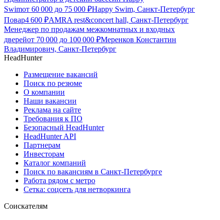
Swim
от
60 000
до
75 000
₽
Happy Swim, Санкт-Петербург
Повар
4 600
₽
AMRA rest&concert hall, Санкт-Петербург
Менеджер по продажам межкомнатных и входных
дверей
от
70 000
до
100 000
₽
Меренков Константин
Владимирович, Санкт-Петербург
HeadHunter
Размещение вакансий
Поиск по резюме
О компании
Наши вакансии
Реклама на сайте
Требования к ПО
Безопасный HeadHunter
HeadHunter API
Партнерам
Инвесторам
Каталог компаний
Поиск по вакансиям в Санкт-Петербурге
Работа рядом с метро
Сетка: соцсеть для нетворкинга
Соискателям