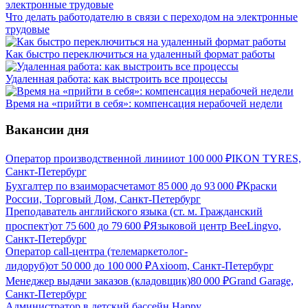
Что делать работодателю в связи с переходом на электронные
трудовые
Как быстро переключиться на удаленный формат работы
Удаленная работа: как выстроить все процессы
Время на «прийти в себя»: компенсация нерабочей недели
Вакансии дня
Оператор производственной линии
от
100 000
₽
IKON TYRES,
Санкт-Петербург
Бухгалтер по взаиморасчетам
от
85 000
до
93 000
₽
Краски
России, Торговый Дом, Санкт-Петербург
Преподаватель английского языка (ст. м. Гражданский
проспект)
от
75 600
до
79 600
₽
Языковой центр BeeLingvo,
Санкт-Петербург
Оператор call-центра (телемаркетолог-
лидоруб)
от
50 000
до
100 000
₽
Axioom, Санкт-Петербург
Менеджер выдачи заказов (кладовщик)
80 000
₽
Grand Garage,
Санкт-Петербург
Администратор в детский бассейн Happy