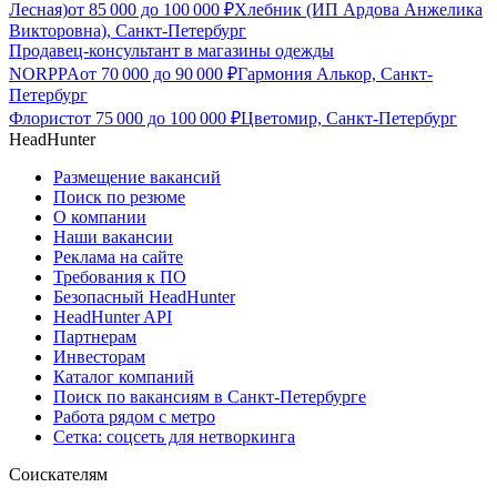
Лесная)
от
85 000
до
100 000
₽
Хлебник (ИП Ардова Анжелика
Викторовна), Санкт-Петербург
Продавец-консультант в магазины одежды
NORPPA
от
70 000
до
90 000
₽
Гармония Алькор, Санкт-
Петербург
Флорист
от
75 000
до
100 000
₽
Цветомир, Санкт-Петербург
HeadHunter
Размещение вакансий
Поиск по резюме
О компании
Наши вакансии
Реклама на сайте
Требования к ПО
Безопасный HeadHunter
HeadHunter API
Партнерам
Инвесторам
Каталог компаний
Поиск по вакансиям в Санкт-Петербурге
Работа рядом с метро
Сетка: соцсеть для нетворкинга
Соискателям