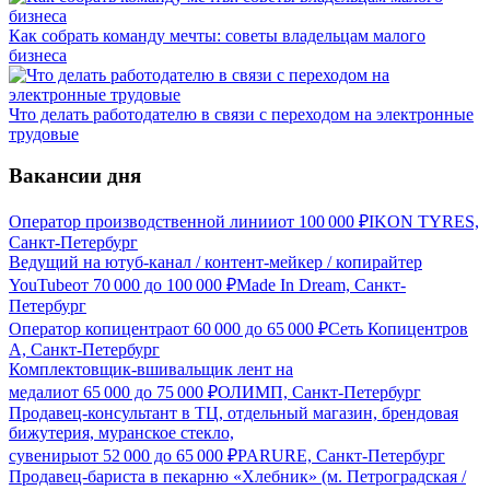
Как собрать команду мечты: советы владельцам малого
бизнеса
Что делать работодателю в связи с переходом на электронные
трудовые
Вакансии дня
Оператор производственной линии
от
100 000
₽
IKON TYRES,
Санкт-Петербург
Ведущий на ютуб-канал / контент-мейкер / копирайтер
YouTube
от
70 000
до
100 000
₽
Made In Dream, Санкт-
Петербург
Оператор копицентра
от
60 000
до
65 000
₽
Сеть Копицентров
А, Санкт-Петербург
Комплектовщик-вшивальщик лент на
медали
от
65 000
до
75 000
₽
ОЛИМП, Санкт-Петербург
Продавец-консультант в ТЦ, отдельный магазин, брендовая
бижутерия, муранское стекло,
сувениры
от
52 000
до
65 000
₽
PARURE, Санкт-Петербург
Продавец-бариста в пекарню «Хлебник» (м. Петроградская /