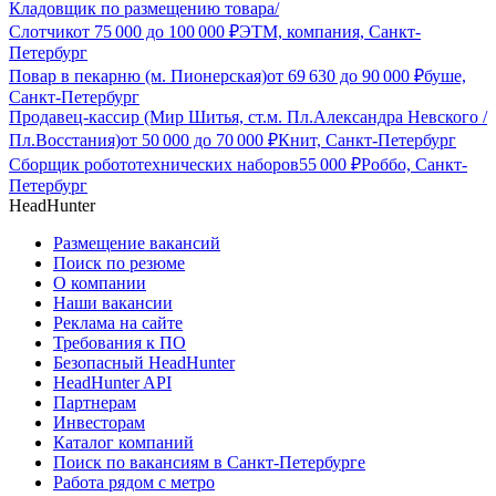
Кладовщик по размещению товара/
Слотчик
от
75 000
до
100 000
₽
ЭТМ, компания, Санкт-
Петербург
Повар в пекарню (м. Пионерская)
от
69 630
до
90 000
₽
буше,
Санкт-Петербург
Продавец-кассир (Мир Шитья, ст.м. Пл.Александра Невского /
Пл.Восстания)
от
50 000
до
70 000
₽
Книт, Санкт-Петербург
Сборщик робототехнических наборов
55 000
₽
Роббо, Санкт-
Петербург
HeadHunter
Размещение вакансий
Поиск по резюме
О компании
Наши вакансии
Реклама на сайте
Требования к ПО
Безопасный HeadHunter
HeadHunter API
Партнерам
Инвесторам
Каталог компаний
Поиск по вакансиям в Санкт-Петербурге
Работа рядом с метро