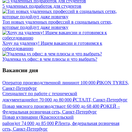
5 удаленных подработок для студентов
Топ новых удаленных профессий в социальных сетях,
которые подойдут даже новичку
Хочу на удаленку! Ищем вакансии и готовимся к
собеседованию
Удаленка vs офис: в чем плюсы и что выбрать?
Вакансии дня
Оператор производственной линии
от
100 000
₽
IKON TYRES,
Санкт-Петербург
Специалист по работе с технической
документацией
от
70 000
до
80 000
₽
СТАЛТ, Санкт-Петербург
Повар мясного производства
от
60 600
до
68 400
₽
ОКЕЙ –
Федеральная розничная сеть, Санкт-Петербург
Повар кулинарии (Красносельский
район)
от
74 000
до
85 000
₽
Лента, федеральная розничная
сеть, Санкт-Петербург