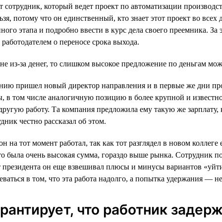
 сотрудник, который ведет проект по автоматизации производст
ьзя, потому что он единственный, кто знает этот проект во всех
енного этапа и подробно ввести в курс дела своего преемника. 
 работодателем о переносе срока выхода.
 не из-за денег, то слишком высокое предложение по деньгам мо
нию пришел новый директор направления и в первые же дни произ
ы, в том числе аналогичную позицию в более крупной и известно
 другую работу. Та компания предложила ему такую же зарплату, 
дник честно рассказал об этом.
он на тот момент работал, так как тот разглядел в новом коллег
то была очень высокая сумма, гораздо выше рынка. Сотрудник под
 президента он еще взвешивал плюсы и минусы вариантов «уйти»
ваться в том, что эта работа надолго, а попытка удержания — н
рантирует, что работник задер