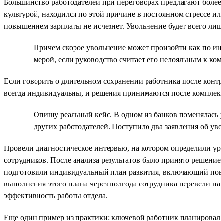
Большинство работодателей при переговорах предлагают более
культурой, находился по этой причине в постоянном стрессе ил
повышением зарплаты не исчезнет. Увольнение будет всего ли
Причем скорое увольнение может произойти как по ин
мерой, если руководство считает его нелояльным к ком
Если говорить о длительном сохранении работника после контр
всегда индивидуальны, и решения принимаются после комплекс
Опишу реальный кейс. В одном из банков поменялась 
других работодателей. Поступило два заявления об уво
Провели диагностическое интервью, на котором определили у
сотрудников. После анализа результатов было принято решение 
подготовили индивидуальный план развития, включающий повы
выполнения этого плана через полгода сотрудника перевели на
эффективность работы отдела.
Еще один пример из практики: ключевой работник планировал у