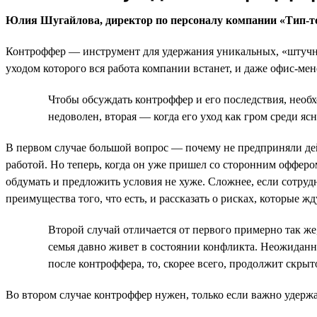
Юлия Шугайлова, директор по персоналу компании «Тип-т
Контроффер — инструмент для удержания уникальных, «штучных
уходом которого вся работа компании встанет, и даже офис-ме
Чтобы обсуждать контроффер и его последствия, необх
недоволен, вторая — когда его уход как гром среди ясн
В первом случае большой вопрос — почему не предприняли дейст
работой. Но теперь, когда он уже пришел со сторонним офферо
обдумать и предложить условия не хуже. Сложнее, если сотру
преимущества того, что есть, и рассказать о рисках, которые жд
Второй случай отличается от первого примерно так же,
семья давно живет в состоянии конфликта. Неожиданно
после контроффера, то, скорее всего, продолжит скрыт
Во втором случае контроффер нужен, только если важно удержат