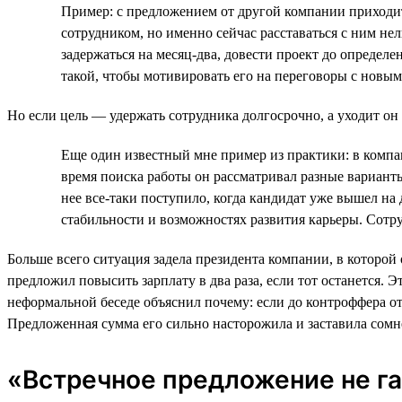
Пример: с предложением от другой компании приходит
сотрудником, но именно сейчас расставаться с ним нел
задержаться на месяц-два, довести проект до определ
такой, чтобы мотивировать его на переговоры с новым
Но если цель — удержать сотрудника долгосрочно, а уходит он
Еще один известный мне пример из практики: в компа
время поиска работы он рассматривал разные вариант
нее все-таки поступило, когда кандидат уже вышел на
стабильности и возможностях развития карьеры. Сотру
Больше всего ситуация задела президента компании, в которой 
предложил повысить зарплату в два раза, если тот останется. Э
неформальной беседе объяснил почему: если до контроффера от
Предложенная сумма его сильно насторожила и заставила сомне
«Встречное предложение не га