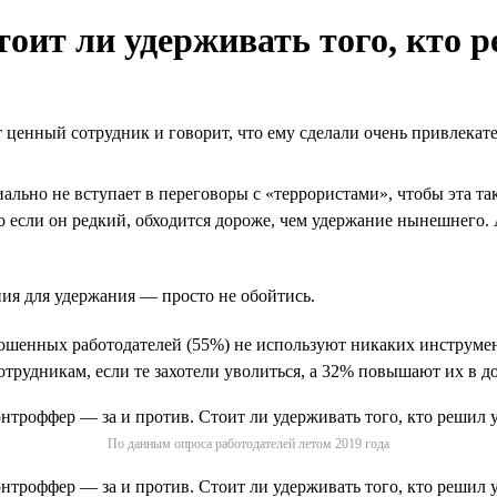
оит ли удерживать того, кто 
 ценный сотрудник и говорит, что ему сделали очень привлекат
ально не вступает в переговоры с «террористами», чтобы эта т
о если он редкий, обходится дороже, чем удержание нынешнего.
ния для удержания — просто не обойтись.
ошенных работодателей (55%) не используют никаких инструмен
рудникам, если те захотели уволиться, а 32% повышают их в д
По данным опроса работодателей летом 2019 года