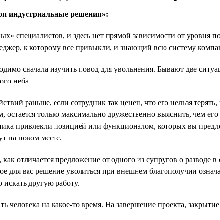
оп индустриальные решения»:
» специалистов, и здесь нет прямой зависимости от уровня по
неджер, к которому все привыкли, и знающий всю систему компа
одимо сначала изучить повод для увольнения. Бывают две ситуа
ого неба.
вий раньше, если сотрудник так ценен, что его нельзя терять, 
м, остается только максимально дружественно выяснить, чем его
дника привлекли позицией или функционалом, которых вы предл
ут на новом месте.
 как отличается предложение от одного из супругов о разводе в 
е для вас решение уволиться при внешнем благополучии означает
о искать другую работу.
ь человека на какое-то время. На завершение проекта, закрытие