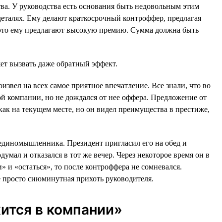
ва. У руководства есть основания быть недовольным этим
 деталях. Ему делают краткосрочный контроффер, предлагая
За это ему предлагают высокую премию. Сумма должна быть
жет вызвать даже обратный эффект.
вел на всех самое приятное впечатление. Все знали, что во
й компании, но не дождался от нее оффера. Предложение от
как на текущем месте, но он видел преимущества в престиже,
е единомышленника. Президент пригласил его на обед и
умал и отказался в тот же вечер. Через некоторое время он в
 и «остаться», то после контроффера не сомневался.
е просто сиюминутная прихоть руководителя.
жится в компании»