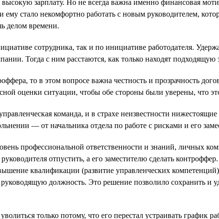
 высокую зарплату. Но не всегда важна именно финансовая мот
и ему стало некомфортно работать с новым руководителем, котор
шь делом времени.
ициативе сотрудника, так и по инициативе работодателя. Удер
пании. Тогда с ним расстаются, как только находят подходящую 
оффера, то в этом вопросе важна честность и прозрачность дог
ной оценки ситуации, чтобы обе стороны были уверены, что эт
управленческая команда, и в страхе неизвестности нижестоящи
льнении — от начальника отдела по работе с рисками и его заме
ровень профессиональной ответственности и знаний, личных к
руководителя отпустить, а его заместителю сделать контроффер.
шение квалификации (развитие управленческих компетенций) и
 руководящую должность. Это решение позволило сохранить и уд
волиться только потому, что его перестал устраивать график р