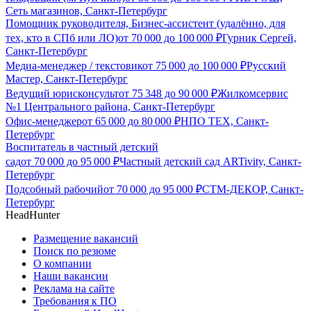
Сеть магазинов, Санкт-Петербург
Помощник руководителя, Бизнес-ассистент (удалённо, для
тех, кто в СПб или ЛО)
от
70 000
до
100 000
₽
Гурник Сергей,
Санкт-Петербург
Медиа-менеджер / текстовик
от
75 000
до
100 000
₽
Русский
Мастер, Санкт-Петербург
Ведущий юрисконсульт
от
75 348
до
90 000
₽
Жилкомсервис
№1 Центрального района, Санкт-Петербург
Офис-менеджер
от
65 000
до
80 000
₽
НПО ТЕХ, Санкт-
Петербург
Воспитатель в частный детский
сад
от
70 000
до
95 000
₽
Частный детский сад ARTivity, Санкт-
Петербург
Подсобный рабочий
от
70 000
до
95 000
₽
СТМ-ДЕКОР, Санкт-
Петербург
HeadHunter
Размещение вакансий
Поиск по резюме
О компании
Наши вакансии
Реклама на сайте
Требования к ПО