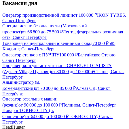
Вакансии дня
Оператор производственной линии
от
100 000
₽
IKON TYRES,
Санкт-Петербург
Специалист по безопасности (Московский
проспект)
от
66 800
до
75 500
₽
Лента, федеральная розничная
сеть, Санкт-Петербург
Товаровед на центральный ювелирный склад
70 000
₽
585,
Холдинг, Санкт-Петербург
Оператор станков с ПУ/ЧПУ
100 000
₽
Балтийское Стекло,
Санкт-Петербург
Продавец-консультант магазина CHARUEL | CALISTA
(Аутлет Village Пулково)
от
80 000
до
100 000
₽
Charuel, Санкт-
Петербург
Администратор (м.
Комендантский)
от
70 000
до
85 000
₽
Алмаз СК, Санкт-
Петербург
Оператор резальных машин
(резчик)
от
90 000
до
100 000
₽
Полином, Санкт-Петербург
Повар в ТОКИО-CITY (п.
Солнечное)
от
64 000
до
100 000
₽
ТОКИО-CITY, Санкт-
Петербург
HeadHunter