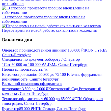
них работает
13 способов произвести хорошее впечатление на
собеседовании
Первое время на новой работе: как влиться в коллектив
Вакансии дня
Оператор производственной линии
от
100 000
₽
IKON TYRES,
Санкт-Петербург
Специалист по документообороту / Оператор
1С
от
70 000
до
100 000
₽
A.D.M., Санкт-Петербург
Продавец производства (м.
Василеостровская)
от
65 300
до
75 100
₽
Лента, федеральная
розничная сеть, Санкт-Петербург
Вызывной помощник официанта в
ресторан
от
3 500
до
7 000
₽
Крестовский Сад Ресторанный
комплекс, Санкт-Петербург
Технолог-оформитель
от
60 000
до
65 000
₽
СПб Образцовая
типография, Санкт-Петербург
Бухгалтер
85 000
₽
НПК Селкор, Санкт-Петербург