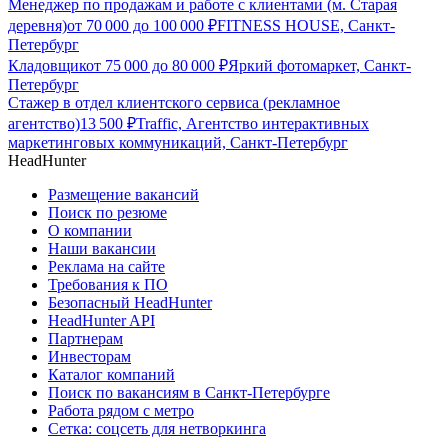
Менеджер по продажам и работе с клиентами (м. Старая
деревня)
от
70 000
до
100 000
₽
FITNESS HOUSE, Санкт-
Петербург
Кладовщик
от
75 000
до
80 000
₽
Яркий фотомаркет, Санкт-
Петербург
Стажер в отдел клиентского сервиса (рекламное
агентство)
13 500
₽
Traffic, Агентство интерактивных
маркетинговых коммуникаций, Санкт-Петербург
HeadHunter
Размещение вакансий
Поиск по резюме
О компании
Наши вакансии
Реклама на сайте
Требования к ПО
Безопасный HeadHunter
HeadHunter API
Партнерам
Инвесторам
Каталог компаний
Поиск по вакансиям в Санкт-Петербурге
Работа рядом с метро
Сетка: соцсеть для нетворкинга