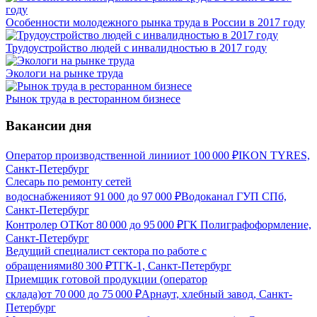
Особенности молодежного рынка труда в России в 2017 году
Трудоустройство людей с инвалидностью в 2017 году
Экологи на рынке труда
Рынок труда в ресторанном бизнесе
Вакансии дня
Оператор производственной линии
от
100 000
₽
IKON TYRES,
Санкт-Петербург
Слесарь по ремонту сетей
водоснабжения
от
91 000
до
97 000
₽
Водоканал ГУП СПб,
Санкт-Петербург
Контролер ОТК
от
80 000
до
95 000
₽
ГК Полиграфоформление,
Санкт-Петербург
Ведущий специалист сектора по работе с
обращениями
80 300
₽
ТГК-1, Санкт-Петербург
Приемщик готовой продукции (оператор
склада)
от
70 000
до
75 000
₽
Арнаут, хлебный завод, Санкт-
Петербург