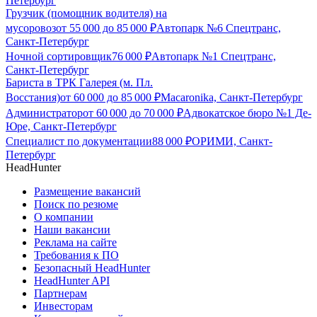
Петербург
Грузчик (помощник водителя) на
мусоровоз
от
55 000
до
85 000
₽
Автопарк №6 Спецтранс,
Санкт-Петербург
Ночной сортировщик
76 000
₽
Автопарк №1 Спецтранс,
Санкт-Петербург
Бариста в ТРК Галерея (м. Пл.
Восстания)
от
60 000
до
85 000
₽
Macaronika, Санкт-Петербург
Администратор
от
60 000
до
70 000
₽
Адвокатское бюро №1 Де-
Юре, Санкт-Петербург
Специалист по документации
88 000
₽
ОРИМИ, Санкт-
Петербург
HeadHunter
Размещение вакансий
Поиск по резюме
О компании
Наши вакансии
Реклама на сайте
Требования к ПО
Безопасный HeadHunter
HeadHunter API
Партнерам
Инвесторам