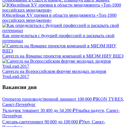
Юбилейная XV премия в области менеджмента «Топ-1000
российских менеджеров»
Как определиться с будущей профессией и раскрыть свой
потенциал
Career.ru на Ярмарке проектов компаний в МИЭМ НИУ ВШЭ
Career.ru на Всероссийском форуме молодых лидеров
YouLead-2017
Вакансии дня
Оператор производственной линии
от
100 000
₽
IKON TYRES,
Санкт-Петербург
Укладчик товара
от
30 400
до
34 200
₽
Улыбка радуги, Санкт-
Петербург
Слесарь-сантехник
от
90 000
до
100 000
₽
Уют, Санкт-