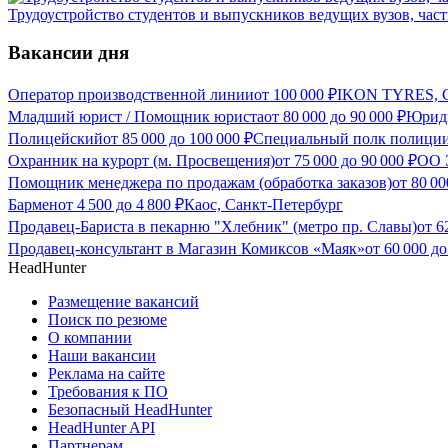
Трудоустройство студентов и выпускников ведущих вузов, част
Вакансии дня
Оператор производственной линии
от
100 000
₽
IKON TYRES, С
Младший юрист / Помощник юриста
от
80 000
до
90 000
₽
Юриди
Полицейский
от
85 000
до
100 000
₽
Специальный полк полиции
Охранник на курорт (м. Просвещения)
от
75 000
до
90 000
₽
ОО 
Помощник менеджера по продажам (обработка заказов)
от
80 00
Бармен
от
4 500
до
4 800
₽
Каос, Санкт-Петербург
Продавец-Бариста в пекарню "Хлебник" (метро пр. Славы)
от
6
Продавец-консультант в Магазин Комиксов «Маяк»
от
60 000
д
HeadHunter
Размещение вакансий
Поиск по резюме
О компании
Наши вакансии
Реклама на сайте
Требования к ПО
Безопасный HeadHunter
HeadHunter API
Партнерам