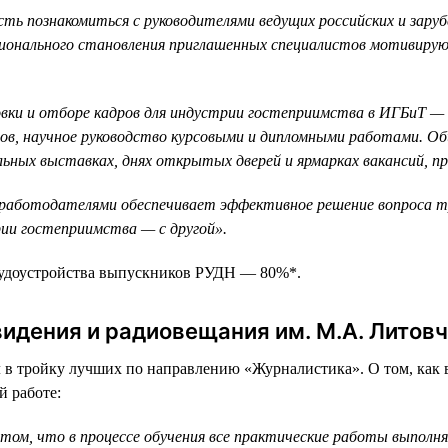
ть познакомиться с руководителями ведущих российских и зару
ионального становления приглашенных специалистов мотивиру
вки и отборе кадров для индустрии гостеприимства в ИГБиТ — 
ктов, научное руководство курсовыми и дипломными работами. 
ильных выставках, днях открытых дверей и ярмарках вакансий, 
работодателями обеспечивает эффективное решение вопроса тр
ии гостеприимства — с другой».
рудоустройства выпускников РУДН — 80%*.
идения и радиовещания им. М.А. Литов
в тройку лучших по направлению «Журналистика». О том, как ву
й работе:
ом, что в процессе обучения все практические работы выполня