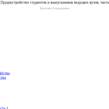
Кристина Алахвердиева
ства