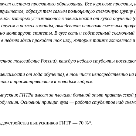
вует система проектного образования. Все курсовые проекты, н
культетов, образуя тем самым полноценную съемочную группу (
и виды которых усложняются в зависимости от курса обучения 
с другом в рамках команды, овладевают основами смежных про
льно монтируют сюжеты. В вузе есть и собственный съемочный
аз в неделю здесь проходят ток-шоу, которые также готовятся
енное телевидение России), каждую неделю студенты посещаю
висимости от года обучения), в том числе непосредственно на
тики и присматриваются к молодым кадрам.
 выпускник ГИТРа имеет за плечами большой опыт практической
обучения. Основной принцип вуза — работа студентов над съемо
рудоустройства выпускников ГИТР — 70 %*.