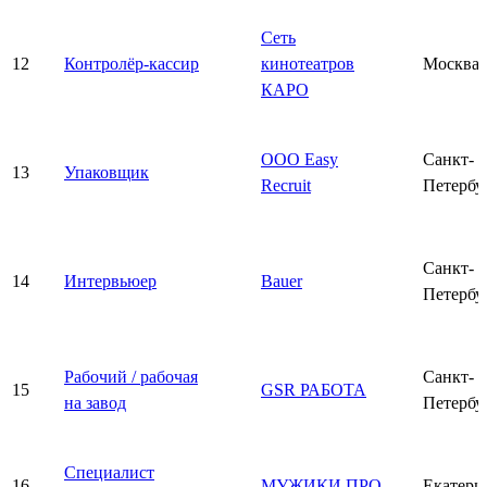
Сеть
12
Контролёр-кассир
кинотеатров
Москва
КАРО
ООО Easy
Санкт-
13
Упаковщик
Recruit
Петербу
Санкт-
14
Интервьюер
Bauer
Петербу
Рабочий / рабочая
Санкт-
15
GSR РАБОТА
на завод
Петербу
Специалист
16
МУЖИКИ ПРО
Екатери