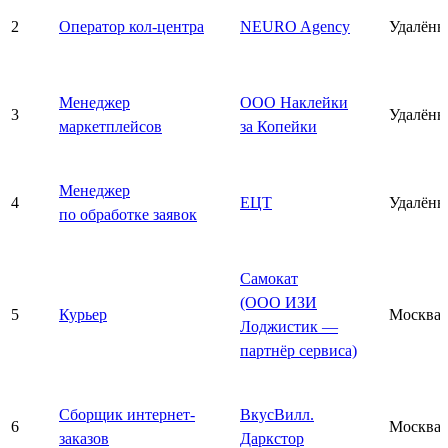
2
Оператор кол-центра
NEURO Agency
Удалённ
Менеджер
ООО Наклейки
3
Удалённ
маркетплейсов
за Копейки
Менеджер
4
ЕЦТ
Удалённ
по обработке заявок
Самокат
(ООО ИЗИ
5
Курьер
Москва
Лоджистик —
партнёр сервиса)
Сборщик интернет-
ВкусВилл.
6
Москва
заказов
Даркстор