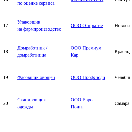
по оценке сервиса
Упаковщик
17
ООО Открытие
Новосиб
на фармпроизводство
Домработник /
ООО Премиум
18
Краснод
домработница
Кар
19
Фасовщик овощей
ООО ПрофЛюди
Челябин
Сканировщик
ООО Евро
20
Самара
одежды
Поинт