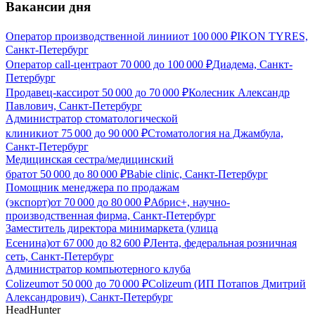
Вакансии дня
Оператор производственной линии
от
100 000
₽
IKON TYRES,
Санкт-Петербург
Оператор call-центра
от
70 000
до
100 000
₽
Диадема, Санкт-
Петербург
Продавец-кассир
от
50 000
до
70 000
₽
Колесник Александр
Павлович, Санкт-Петербург
Администратор стоматологической
клиники
от
75 000
до
90 000
₽
Стоматология на Джамбула,
Санкт-Петербург
Медицинская сестра/медицинский
брат
от
50 000
до
80 000
₽
Babie clinic, Санкт-Петербург
Помощник менеджера по продажам
(экспорт)
от
70 000
до
80 000
₽
Абрис+, научно-
производственная фирма, Санкт-Петербург
Заместитель директора минимаркета (улица
Есенина)
от
67 000
до
82 600
₽
Лента, федеральная розничная
сеть, Санкт-Петербург
Администратор компьютерного клуба
Colizeum
от
50 000
до
70 000
₽
Colizeum (ИП Потапов Дмитрий
Александрович), Санкт-Петербург
HeadHunter