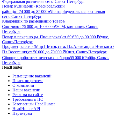
Федеральная розничная сеть, Санкт-Петербург
Повар кулинарии (Красносельский
район)
от
74 000
до
85 000
₽
Лента, федеральная розничная
сеть, Санкт-Петербург
Кладовщик по размещению товара/
Слотчик
от
75 000
до
100 000
₽
ЭТМ, компания, Санкт-
Петербург
Повар в пекарню (м. Пионерская)
от
69 630
до
90 000
₽
буше,
Санкт-Петербург
Продавец-кассир (Мир Шитья, ст.м. Пл.Александра Невского /
Пл.Восстания)
от
50 000
до
70 000
₽
Книт, Санкт-Петербург
Сборщик робототехнических наборов
55 000
₽
Роббо, Санкт-
Петербург
HeadHunter
Размещение вакансий
Поиск по резюме
О компании
Наши вакансии
Реклама на сайте
Требования к ПО
Безопасный HeadHunter
HeadHunter API
Партнерам