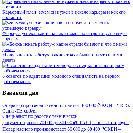
Карьерный план: зачем он нужен в начале карьеры и как его
составить
Формула успеха: какие навыки помогают строить успешную
карьеру
«Боюсь искать работу»: какие страхи бывают и что с ними
делать
6 советов по адаптации молодого специалиста на первом
рабочем месте
Вакансии дня
Оператор производственной линии
от
100 000
₽
IKON TYRES,
Санкт-Петербург
Специалист по работе с технической
документацией
от
70 000
до
80 000
₽
СТАЛТ, Санкт-Петербург
Повар мясного производства
от
60 600
до
68 400
₽
ОКЕЙ –