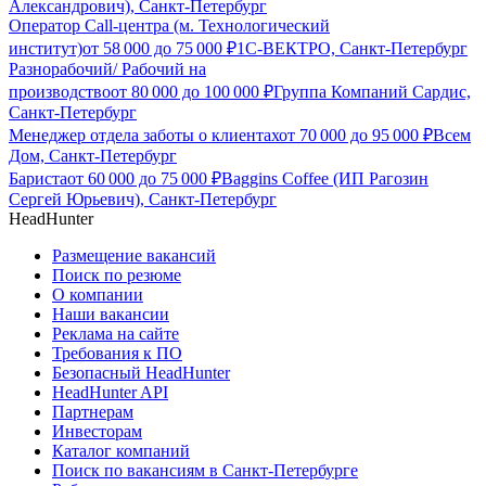
Александрович), Санкт-Петербург
Оператор Call-центра (м. Технологический
институт)
от
58 000
до
75 000
₽
1С-ВЕКТРО, Санкт-Петербург
Разнорабочий/ Рабочий на
производство
от
80 000
до
100 000
₽
Группа Компаний Сардис,
Санкт-Петербург
Менеджер отдела заботы о клиентах
от
70 000
до
95 000
₽
Всем
Дом, Санкт-Петербург
Бариста
от
60 000
до
75 000
₽
Baggins Coffee (ИП Рагозин
Сергей Юрьевич), Санкт-Петербург
HeadHunter
Размещение вакансий
Поиск по резюме
О компании
Наши вакансии
Реклама на сайте
Требования к ПО
Безопасный HeadHunter
HeadHunter API
Партнерам
Инвесторам
Каталог компаний
Поиск по вакансиям в Санкт-Петербурге