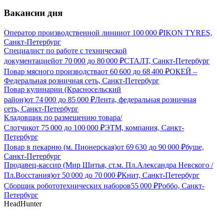
Вакансии дня
Оператор производственной линии
от
100 000
₽
IKON TYRES,
Санкт-Петербург
Специалист по работе с технической
документацией
от
70 000
до
80 000
₽
СТАЛТ, Санкт-Петербург
Повар мясного производства
от
60 600
до
68 400
₽
ОКЕЙ –
Федеральная розничная сеть, Санкт-Петербург
Повар кулинарии (Красносельский
район)
от
74 000
до
85 000
₽
Лента, федеральная розничная
сеть, Санкт-Петербург
Кладовщик по размещению товара/
Слотчик
от
75 000
до
100 000
₽
ЭТМ, компания, Санкт-
Петербург
Повар в пекарню (м. Пионерская)
от
69 630
до
90 000
₽
буше,
Санкт-Петербург
Продавец-кассир (Мир Шитья, ст.м. Пл.Александра Невского /
Пл.Восстания)
от
50 000
до
70 000
₽
Книт, Санкт-Петербург
Сборщик робототехнических наборов
55 000
₽
Роббо, Санкт-
Петербург
HeadHunter