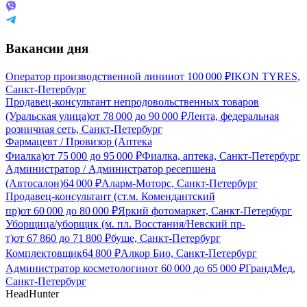
Вакансии дня
Оператор производственной линии
от
100 000
₽
IKON TYRES,
Санкт-Петербург
Продавец-консультант непродовольственных товаров
(Уральская улица)
от
78 000
до
90 000
₽
Лента, федеральная
розничная сеть, Санкт-Петербург
Фармацевт / Провизор (Аптека
Фиалка)
от
75 000
до
95 000
₽
Фиалка, аптека, Санкт-Петербург
Администратор / Администратор ресепшена
(Автосалон)
64 000
₽
Аларм-Моторс, Санкт-Петербург
Продавец-консультант (ст.м. Комендантский
пр)
от
60 000
до
80 000
₽
Яркий фотомаркет, Санкт-Петербург
Уборщица/уборщик (м. пл. Восстания/Невский пр-
т)
от
67 860
до
71 800
₽
буше, Санкт-Петербург
Комплектовщик
64 800
₽
Алкор Био, Санкт-Петербург
Администратор косметологии
от
60 000
до
65 000
₽
ГрандМед,
Санкт-Петербург
HeadHunter