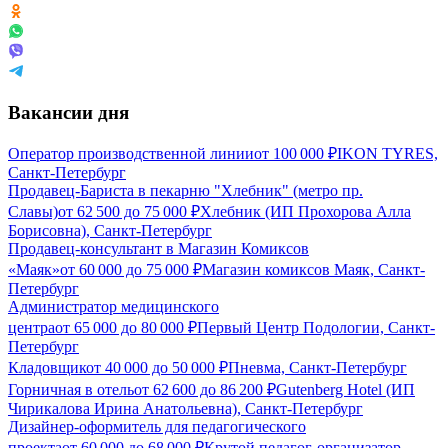
Вакансии дня
Оператор производственной линии
от
100 000
₽
IKON TYRES,
Санкт-Петербург
Продавец-Бариста в пекарню "Хлебник" (метро пр.
Славы)
от
62 500
до
75 000
₽
Хлебник (ИП Прохорова Алла
Борисовна), Санкт-Петербург
Продавец-консультант в Магазин Комиксов
«Маяк»
от
60 000
до
75 000
₽
Магазин комиксов Маяк, Санкт-
Петербург
Администратор медицинского
центра
от
65 000
до
80 000
₽
Первый Центр Подологии, Санкт-
Петербург
Кладовщик
от
40 000
до
50 000
₽
Пневма, Санкт-Петербург
Горничная в отель
от
62 600
до
86 200
₽
Gutenberg Hotel (ИП
Чирикалова Ирина Анатольевна), Санкт-Петербург
Дизайнер-оформитель для педагогического
проекта
от
60 000
до
68 000
₽
Крутой педагог-организатор,