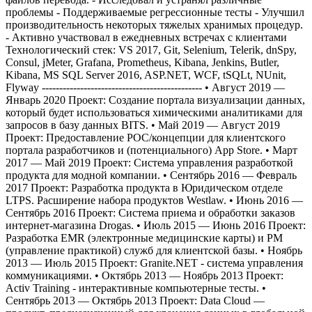
проблемы - Поддерживаемые регрессионные тесты - Улучшил
производительность некоторых тяжелых хранимых процедур.
- Активно участвовал в ежедневных встречах с клиентами
Технологический стек: VS 2017, Git, Selenium, Telerik, dnSpy,
Consul, jMeter, Grafana, Prometheus, Kibana, Jenkins, Butler,
Kibana, MS SQL Server 2016, ASP.NET, WCF, tSQLt, NUnit,
Flyway ---------------------------------------------- • Август 2019 —
Январь 2020 Проект: Создание портала визуализации данных,
который будет использоваться химическими аналитиками для
запросов в базу данных BITS. • Май 2019 — Август 2019
Проект: Предоставление POC/концепции для клиентского
портала разработчиков и (потенциального) App Store. • Март
2017 — Май 2019 Проект: Система управления разработкой
продукта для модной компании. • Сентябрь 2016 — Февраль
2017 Проект: Разработка продукта в Юридическом отделе
LTPS. Расширение набора продуктов Westlaw. • Июнь 2016 —
Сентябрь 2016 Проект: Система приема и обработки заказов
интернет-магазина Drogas. • Июль 2015 — Июнь 2016 Проект:
Разработка EMR (электронные медицинские карты) и PM
(управление практикой) служб для клиентской базы. • Ноябрь
2013 — Июль 2015 Проект: Granite.NET - система управления
коммуникациями. • Октябрь 2013 — Ноябрь 2013 Проект:
Activ Training - интерактивные компьютерные тесты. •
Сентябрь 2013 — Октябрь 2013 Проект: Data Cloud —