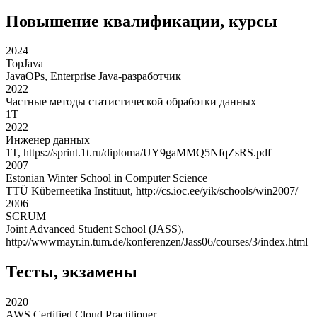
Повышение квалификации, курсы
2024
TopJava
JavaOPs
,
Enterprise Java-разработчик
2022
Частные методы статистической обработки данных
1T
2022
Инженер данных
1T
,
https://sprint.1t.ru/diploma/UY9gaMMQ5NfqZsRS.pdf
2007
Estonian Winter School in Computer Science
TTÜ Küberneetika Instituut
,
http://cs.ioc.ee/yik/schools/win2007/
2006
SCRUM
Joint Advanced Student School (JASS)
,
http://wwwmayr.in.tum.de/konferenzen/Jass06/courses/3/index.html
Тесты, экзамены
2020
AWS Certified Cloud Practitioner