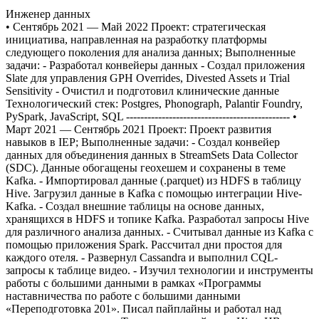
Инженер данных
• Сентябрь 2021 — Май 2022 Проект: стратегическая
инициатива, направленная на разработку платформы
следующего поколения для анализа данных; Выполненные
задачи: - Разработал конвейеры данных - Создал приложения
Slate для управления GPH Overrides, Divested Assets и Trial
Sensitivity - Очистил и подготовил клинические данные
Технологический стек: Postgres, Phonograph, Palantir Foundry,
PySpark, JavaScript, SQL ---------------------------------------------- •
Март 2021 — Сентябрь 2021 Проект: Проект развития
навыков в IEP; Выполненные задачи: - Создал конвейер
данных для объединения данных в StreamSets Data Collector
(SDC). Данные обогащены геохешем и сохранены в теме
Kafka. - Импортировал данные (.parquet) из HDFS в таблицу
Hive. Загрузил данные в Kafka с помощью интеграции Hive-
Kafka. - Создал внешние таблицы на основе данных,
хранящихся в HDFS и топике Kafka. Разработал запросы Hive
для различного анализа данных. - Считывал данные из Kafka с
помощью приложения Spark. Рассчитал дни простоя для
каждого отеля. - Развернул Cassandra и выполнил CQL-
запросы к таблице видео. - Изучил технологии и инструменты
работы с большими данными в рамках «Программы
наставничества по работе с большими данными
«Переподготовка 201». Писал пайплайны и работал над