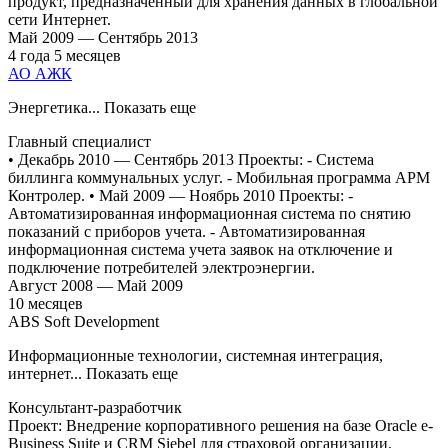
продукт, предназначенный для хранения данных в глобальной
сети Интернет.
Май
2009
—
Сентябрь
2013
4
года
5
месяцев
АО АЖК
Энергетика
... Показать еще
Главный специалист
• Декабрь 2010 — Сентябрь 2013 Проекты: - Система
биллинга коммунальных услуг. - Мобильная программа АРМ
Контролер. • Май 2009 — Ноябрь 2010 Проекты: -
Автоматизированная информационная система по снятию
показаний с приборов учета. - Автоматизированная
информационная система учета заявок на отключение и
подключение потребителей электроэнергии.
Август
2008
—
Май
2009
10
месяцев
ABS Soft Development
Информационные технологии, системная интеграция,
интернет
... Показать еще
Консультант-разработчик
Проект: Внедрение корпоративного решения на базе Oracle e-
Business Suite и CRM Siebel для страховой организации.