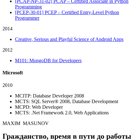
[PCAP-NP-31-02] PCAP – Certified Associate in Python
Programming
[PCEP-30-01] PCEP – Certified Entry-Level Python
Programmer
2014
Creative, Serious and Playful Science of Android Apps
2012
M101: MongoDB for Developers
Microsoft
2010
MCITP: Database Developer 2008
MCTS: SQL Server® 2008, Database Development
MCPD: Web Developer
MCTS: .Net Framework 2.0, Web Applications
MAXIM MASUNOV
Гражданство, время в пути до работы