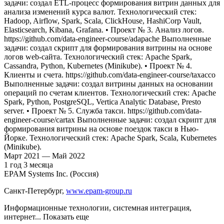
задачи: создал ETL-процесс формирования витрин данных для
анализа изменений курса валют. Технологический стек:
Hadoop, Airflow, Spark, Scala, ClickHouse, HashiCorp Vault,
Elasticsearch, Kibana, Grafana. • Проект № 3. Анализ логов.
https://github.com/data-engineer-course/adapache Выполненные
задачи: создал скрипт для формирования витрины на основе
логов web-сайта. Технологический стек: Apache Spark,
Cassandra, Python, Kubernetes (Minikube). • Проект № 4.
Клиенты и счета. https://github.com/data-engineer-course/taxacco
Выполненные задачи: создал витрины данных на основании
операций по счетам клиентов. Технологический стек: Apache
Spark, Python, PostgreSQL, Vertica Analytic Database, Presto
server. • Проект № 5. Служба такси. https://github.com/data-
engineer-course/cartax Выполненные задачи: создал скрипт для
формирования витрины на основе поездок такси в Нью-
Йорке. Технологический стек: Apache Spark, Scala, Kubernetes
(Minikube).
Март
2021
—
Май
2022
1
год
3
месяца
EPAM Systems Inc. (Россия)
Санкт-Петербург
,
www.epam-group.ru
Информационные технологии, системная интеграция,
интернет
... Показать еще