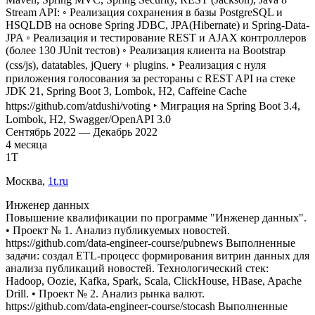
Stream API: ◦ Реализация сохранения в базы PostgreSQL и
HSQLDB на основе Spring JDBC, JPA(Hibernate) и Spring-Data-
JPA ◦ Реализация и тестирование REST и AJAX контроллеров
(более 130 JUnit тестов) ◦ Реализация клиента на Bootstrap
(css/js), datatables, jQuery + plugins. ‣ Реализация с нуля
приложения голосования за рестораны с REST API на стеке
JDK 21, Spring Boot 3, Lombok, H2, Caffeine Cache
https://github.com/atdushi/voting ‣ Миграция на Spring Boot 3.4,
Lombok, H2, Swagger/OpenAPI 3.0
Сентябрь
2022
—
Декабрь
2022
4
месяца
1Т
Москва
,
1t.ru
Инженер данных
Повышение квалификации по программе "Инженер данных".
• Проект № 1. Анализ публикуемых новостей.
https://github.com/data-engineer-course/pubnews Выполненные
задачи: создал ETL-процесс формирования витрин данных для
анализа публикаций новостей. Технологический стек:
Hadoop, Oozie, Kafka, Spark, Scala, ClickHouse, HBase, Apache
Drill. • Проект № 2. Анализ рынка валют.
https://github.com/data-engineer-course/stocash Выполненные