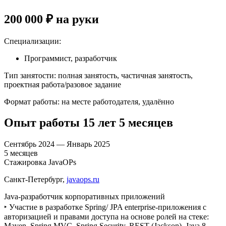
200 000
₽
на руки
Специализации
:
Программист, разработчик
Тип занятости
:
полная занятость, частичная занятость,
проектная работа/разовое задание
Формат работы
:
на месте работодателя, удалённо
Опыт работы
15
лет
5
месяцев
Сентябрь
2024
—
Январь
2025
5
месяцев
Стажировка JavaOPs
Санкт-Петербург
,
javaops.ru
Java-разработчик корпоративных приложений
‣ Участие в разработке Spring/ JPA enterprise-приложения c
авторизацией и правами доступа на основе ролей на стеке:
Maven, Spring MVC, Spring Security, REST (Jackson), Java 8