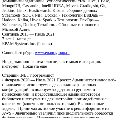
домашними заданиями Технологический стек: Hive, HBase,
MongoDB, Cassandra, IntelliJ IDEA, Maven, Gradle, sbt, Git,
Jenkins, Linux, Elasticsearch, Kibana, сборщик данных
StreamSets (SDC), NiFi, Docker. - Технологии BigData —
Hadoop, Kafka, Hive и Spark. - Технологии DevOps —
Kubernetes, Docker, Terraform. - Облачные технологии —
Microsoft Azure.
Сентябрь
2013
—
Июль
2021
7
лет
11
месяцев
EPAM Systems Inc. (Россия)
Санкт-Петербург
,
www.epam-group.ru
Информационные технологии, системная интеграция,
интернет
... Показать еще
Старший .NET программист
• Февраль 2020 — Июль 2021 Проект: Административное веб-
приложение, используемое для создания различных
конфигураций, используемых другими группами и
приложениями, и предоставляющее администраторам
библиотек инструменты для настройки взаимодействия с
клиентами (конечными пользователями). Выполненные
задачи: - Принимал активное участие в реплатформинге на
AWS - Значительно увеличил производительность обработки
файлов перевода. - Исследовал и устранял различные