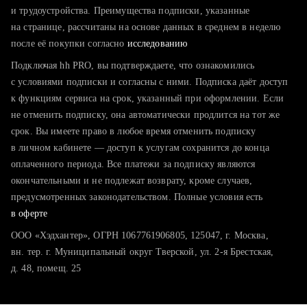
тратите много времени на поиск и вручную поднимаете
и трудоустройства. Преимущества подписки, указанные
резюме
на странице, рассчитаны на основе данных в среднем в неделю
после её покупки согласно
хотите сравнить себя с конкурентами и оценить шансы
исследованию
Подключая hh PRO, вы подтверждаете, что ознакомились
с условиями подписки и согласны с ними. Подписка даёт доступ
к функциям сервиса на срок, указанный при оформлении. Если
не отменить подписку, она автоматически продлится на тот же
срок. Вы имеете право в любое время отменить подписку
в личном кабинете — доступ к услугам сохранится до конца
оплаченного периода. Все платежи за подписку являются
окончательными и не подлежат возврату, кроме случаев,
предусмотренных законодательством. Полные условия есть
в оферте
ООО «Хэдхантер», ОГРН 1067761906805, 125047, г. Москва,
вн. тер. г. Муниципальный округ Тверской, ул. 2-я Брестская,
д. 48, помещ. 25