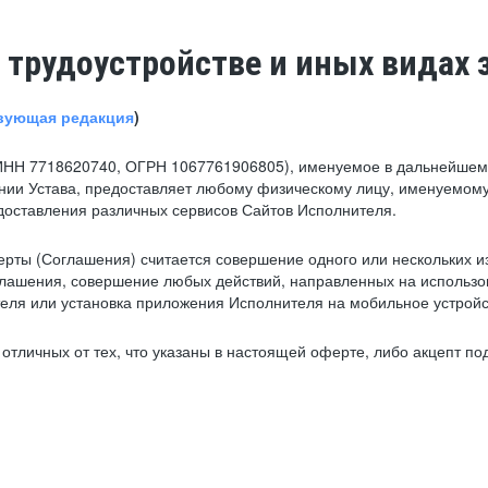
 трудоустройстве и иных видах 
вующая редакция
)
ИНН 7718620740, ОГРН 1067761906805), именуемое в дальнейшем 
нии Устава, предоставляет любому физическому лицу, именуемому
едоставления различных сервисов Сайтов Исполнителя.
рты (Соглашения) считается совершение одного или нескольких и
глашения, совершение любых действий, направленных на использова
ля или установка приложения Исполнителя на мобильное устройс
тличных от тех, что указаны в настоящей оферте, либо акцепт под