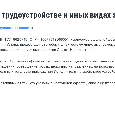
 трудоустройстве и иных видах 
вующая редакция
)
ИНН 7718620740, ОГРН 1067761906805), именуемое в дальнейшем 
нии Устава, предоставляет любому физическому лицу, именуемому
едоставления различных сервисов Сайтов Исполнителя.
рты (Соглашения) считается совершение одного или нескольких и
глашения, совершение любых действий, направленных на использова
ля или установка приложения Исполнителя на мобильное устройс
тличных от тех, что указаны в настоящей оферте, либо акцепт под