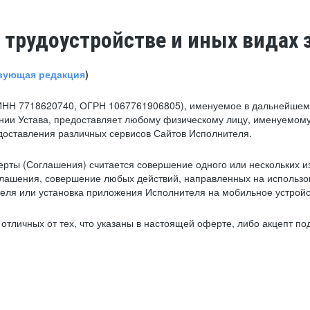
 трудоустройстве и иных видах 
вующая редакция
)
ИНН 7718620740, ОГРН 1067761906805), именуемое в дальнейшем 
нии Устава, предоставляет любому физическому лицу, именуемому
едоставления различных сервисов Сайтов Исполнителя.
рты (Соглашения) считается совершение одного или нескольких и
глашения, совершение любых действий, направленных на использова
ля или установка приложения Исполнителя на мобильное устройс
тличных от тех, что указаны в настоящей оферте, либо акцепт под