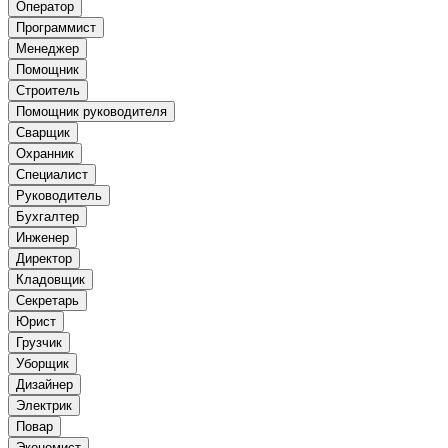
Оператор
Программист
Менеджер
Помощник
Строитель
Помощник руководителя
Сварщик
Охранник
Специалист
Руководитель
Бухгалтер
Инженер
Директор
Кладовщик
Секретарь
Юрист
Грузчик
Уборщик
Дизайнер
Электрик
Повар
Экономист